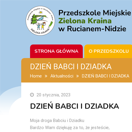
STRONA GŁÓWNA
O PRZEDSZKOLU
DZIEŃ BABCI I DZIADKA
Home
Aktualności
DZIEŃ BABCI I DZIADKA
20 stycznia, 2023
DZIEŃ BABCI I DZIADKA
Moja droga Babciu i Dziadku
Bardzo Wam dziękuję za to, że jesteście,