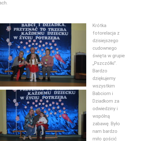
ach.
Krótka
fotorelacja z
dzisiejszego
cudownego
święta w grupie
„Pszczółki”.
Bardzo
dziękujemy
wszystkim
Babciom i
Dziadkom za
odwiedziny i
wspólną
zabawę. Było
nam bardzo
miło gościć