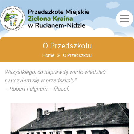
O Przedszkolu
Home
O Przedszkolu
Wszystkiego, co naprawdę warto wiedzieć
nauczyłem się w przedszkolu”
– Robert Fulghum – filozof.