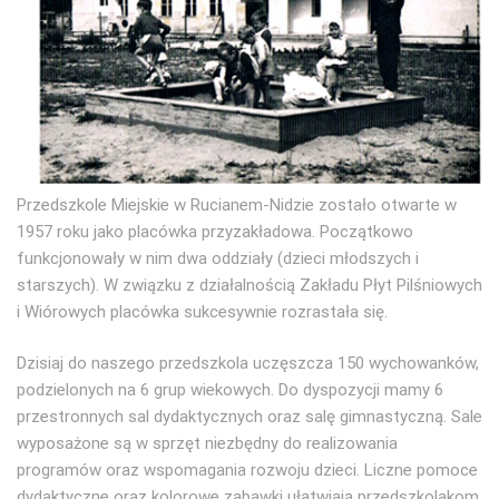
Przedszkole Miejskie w Rucianem-Nidzie zostało otwarte w
1957 roku jako placówka przyzakładowa. Początkowo
funkcjonowały w nim dwa oddziały (dzieci młodszych i
starszych). W związku z działalnością Zakładu Płyt Pilśniowych
i Wiórowych placówka sukcesywnie rozrastała się.
Dzisiaj do naszego przedszkola uczęszcza 150 wychowanków,
podzielonych na 6 grup wiekowych. Do dyspozycji mamy 6
przestronnych sal dydaktycznych oraz salę gimnastyczną. Sale
wyposażone są w sprzęt niezbędny do realizowania
programów oraz wspomagania rozwoju dzieci. Liczne pomoce
dydaktyczne oraz kolorowe zabawki ułatwiają przedszkolakom