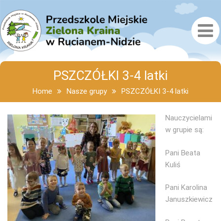
PSZCZÓŁKI 3-4 latki
Home
Nasze grupy
PSZCZÓŁKI 3-4 latki
Nauczycielami
w grupie są:
Pani Beata
Kuliś
Pani Karolina
Januszkiewicz